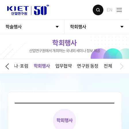
EN
학술행사
학회행사
학회행사
산업연구원에서 개최하는 국내외 세미나 정보 제공
기
세미나·포럼
학회행사
업무협약
연구원 동정
전체
학회행사