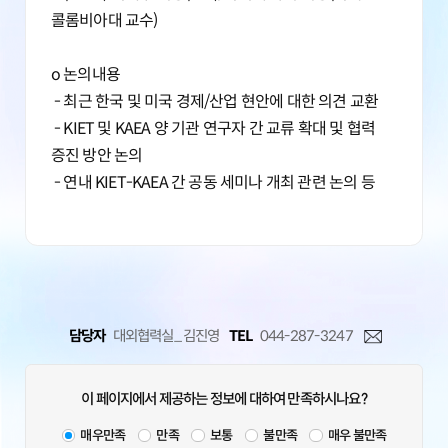
콜롬비아대 교수)
o 논의내용
- 최근 한국 및 미국 경제/산업 현안에 대한 의견 교환
- KIET 및 KAEA 양 기관 연구자 간 교류 확대 및 협력
증진 방안 논의
- 연내 KIET-KAEA 간 공동 세미나 개최 관련 논의 등
담당자
대외협력실_ 김진영
TEL
044-287-3247
이 페이지에서 제공하는 정보에 대하여 만족하시나요?
매우만족
만족
보통
불만족
매우 불만족