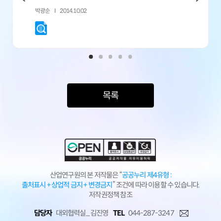
박광순
2014.10.02
목록
산업연구원의 본 저작물은 “
공공누리 제4유형 :
출처표시 + 상업적 금지 + 변경금지
” 조건에 따라 이용할 수 있습니다.
저작권정책 참조
담당자
대외협력실_ 김진영
TEL
044-287-3247