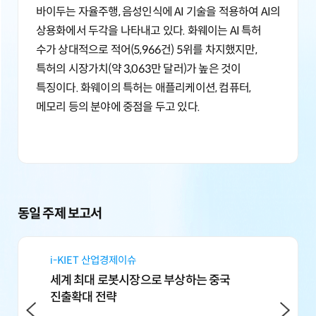
바이두는 자율주행, 음성인식에 AI 기술을 적용하여 AI의
상용화에서 두각을 나타내고 있다. 화웨이는 AI 특허
수가 상대적으로 적어(5,966건) 5위를 차지했지만,
특허의 시장가치(약 3,063만 달러)가 높은 것이
특징이다. 화웨이의 특허는 애플리케이션, 컴퓨터,
메모리 등의 분야에 중점을 두고 있다.
동일 주제 보고서
i-KIET 산업경제이슈
i-KIET 
세계 최대 로봇시장으로 부상하는 중국
2014년 
진출확대 전략
이원교
201