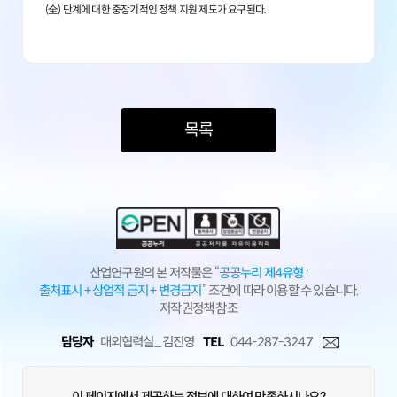
(全) 단계에 대한 중장기적인 정책 지원 제도가 요구된다.
목록
산업연구원의 본 저작물은 “
공공누리 제4유형 :
출처표시 + 상업적 금지 + 변경금지
” 조건에 따라 이용할 수 있습니다.
저작권정책 참조
담당자
대외협력실_ 김진영
TEL
044-287-3247