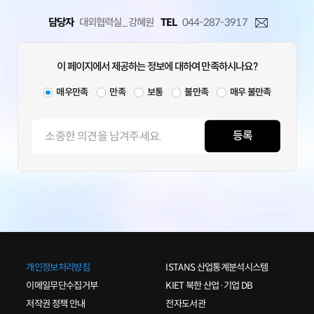
9월 제조업 현황: 업황(107) 3개월 연속 100 상회,
내수(106)·수출(103) 반등 전환
담당자
대외협력실_ 강혜원
TEL
044-287-3917
10월 제조업 전망: 업황(102) 전월비 소폭 하락
전환, 내수(102) 하락·수출(98) 보합
유형별 업황: 9월 현황은 ICT부문 100 상회,
이 페이지에서 제공하는 정보에 대하여 만족하시나요?
소재부문 100 하회 전환, 전월비로 기계부문 반등,
10월 전망은 ICT·소재부문 100 상회, 전월비 ICT·
매우만족
만족
보통
불만족
매우 불만족
기계부문 하락
세부 업종별 업황: 9월 현황은 반도체 등 ICT 업종
100 상회, 기계·소재 업종 100 하회, 바이오․헬스,
등록
섬유 업종 상승, 10월 전망은 반도체 등 일부 업종만
100 상회
내용 문의
민성환 선임연구위원 [044-287-3127], 홍성욱
선임연구위원 [044-287-3192]
개인정보처리방침
ISTANS 산업통계분석시스템
엠바고
이메일무단수집거부
KIET 북한 산업·기업 DB
저작권 정책 안내
전자도서관
본 자료는 9월 22일(월) 조간부터