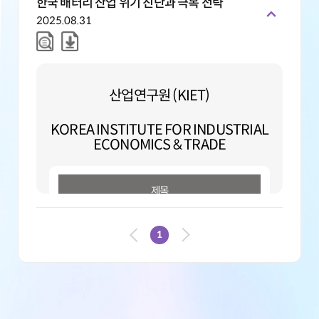
한국 배터리 산업 위기 진단과 극복 전략
2025.08.31
산업연구원 (KIET)
KOREA INSTITUTE FOR INDUSTRIAL
ECONOMICS & TRADE
제목
한국 배터리 산업 위기 진단과 극복 전략
1
본문요약
· EV
보조금 후퇴
後
2
가지 현상
:
①
EV
판매
↓
,
②
배터리 점유율
韓
↓
,
中↑