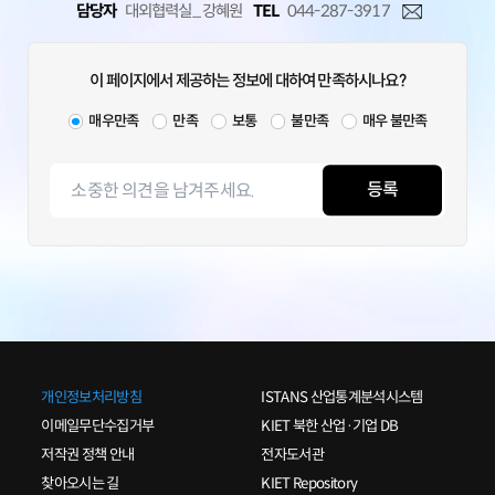
·
EV
배터리는
①
보조금 민감도 높고
,
담당자
대외협력실_ 강혜원
TEL
044-287-3917
②
저성장 국면에서
LFP
상대 수요↑
때문
·
美
EV
구매세액공제
9
월말 폐지
...
美
시장도
이 페이지에서 제공하는 정보에 대하여 만족하시나요?
독일
,
스웨덴
,
프랑스
뒤따를
(-27%)
(-16%)
(-3%)
매우만족
만족
보통
불만족
매우 불만족
수도
· AMPC
중국 공급망 규제 도입
...
中
배터리에
美
시장 점유율 뺏기지는
등록
않을 것
·
산업硏
,
韓
배터리 위기 극복을 위한
2
가지 전략 제시
:
①
OBBBA
기회요인 활용
: ESS,
배터리 소재에서
對
중국 경쟁우위
활용
②
전기차 외
新
수요 창출
:
드론
,
휴머노이드에서 기회 확보해야
개인정보처리방침
ISTANS 산업통계분석시스템
내용 문의
이메일무단수집거부
KIET 북한 산업·기업 DB
저작권 정책 안내
전자도서관
황경인 대외협력실장(044-287-3081)
찾아오시는 길
KIET Repository