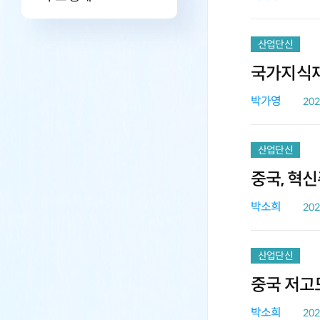
산업단신
국가지식재
박가영
202
산업단신
중국, 혁
박소희
202
산업단신
중국 저고
박소희
202