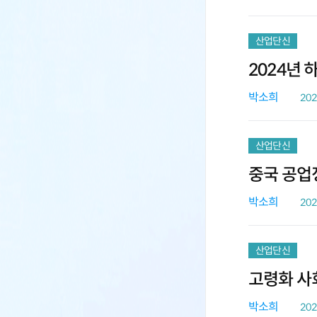
산업단신
2024년
박소희
202
산업단신
중국 공업
박소희
202
산업단신
고령화 사회
박소희
202