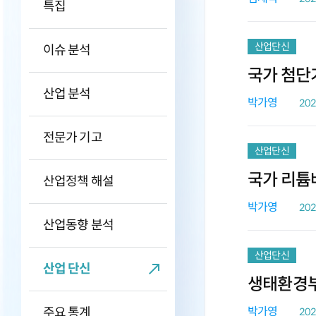
특집
산업단신
이슈 분석
국가 첨단
산업 분석
박가영
202
전문가 기고
산업단신
국가 리튬배
산업정책 해설
박가영
202
산업동향 분석
산업단신
산업 단신
생태환경부,
박가영
주요 통계
202