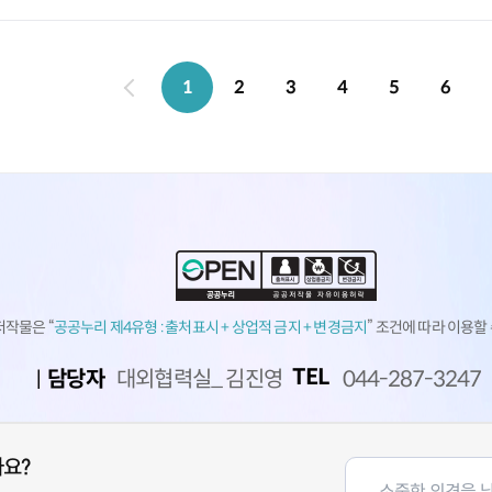
1
2
3
4
5
6
저작물은 “
공공누리 제4유형 :
출처표시 + 상업적 금지 + 변경금지
” 조건에 따라 이용할
TEL
담당자
대외협력실_ 김진영
044-287-3247
나요?