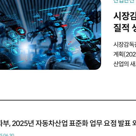
산업단신
시장감
질적 
(202
시장감독관
계획(202
산업의 새
중점산업 
공업정보화
, 2025년 자동차산업 표준화 업무 요점 발표 외
5.06.30