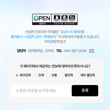
산업연구원의 본 저작물은 “
공공누리 제4유형 :
출처표시 + 상업적 금지 + 변경금지
” 조건에 따라 이용할 수 있습니다.
저작권정책 참조
담당자
대외협력실_ 오미숙
TEL
044-287-3146
이 페이지에서 제공하는 정보에 대하여 만족하시나요?
매우만족
만족
보통
불만족
매우 불만족
등록