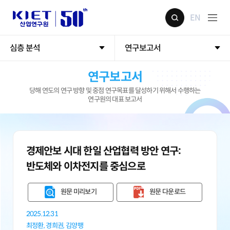
EN
심층 분석
연구보고서
연구보고서
당해 연도의 연구 방향 및 중점 연구목표를 달성하기 위해서 수행하는
연구원의 대표 보고서
경제안보 시대 한일 산업협력 방안 연구:
반도체와 이차전지를 중심으로
원문 미리보기
원문 다운로드
2025.12.31
최정환,
경희권,
김양팽