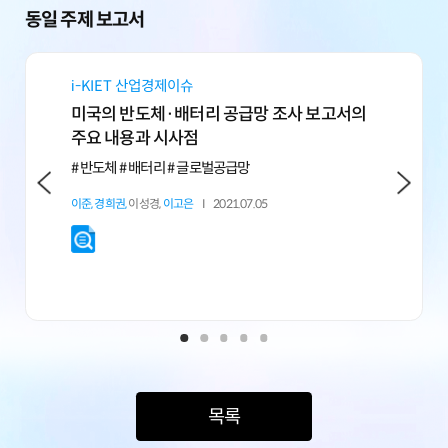
동일 주제 보고서
i-KIET 산업경제이슈
연구보고서
미국의 반도체·배터리 공급망 조사 보고서의
시스템반
주요 내용과 시사점
동반성장 
중심으로
# 반도체 # 배터리 # 글로벌공급망
# 팹리스 중
이준,
경희권,
이성경,
이고은
2021.07.05
신종원,
지민웅,
한창용
202
목록