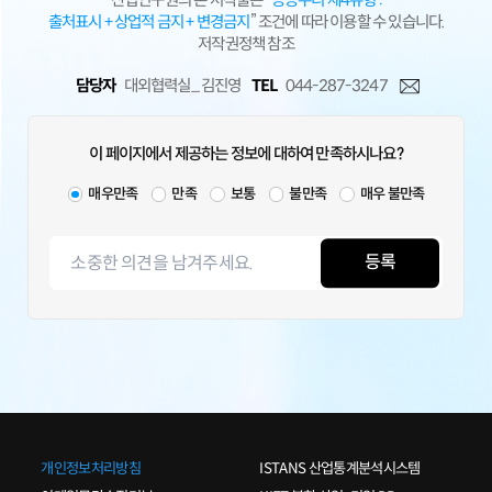
출처표시 + 상업적 금지 + 변경금지
” 조건에 따라 이용할 수 있습니다.
저작권정책 참조
담당자
대외협력실_ 김진영
TEL
044-287-3247
이 페이지에서 제공하는 정보에 대하여 만족하시나요?
매우만족
만족
보통
불만족
매우 불만족
등록
개인정보처리방침
ISTANS 산업통계분석시스템