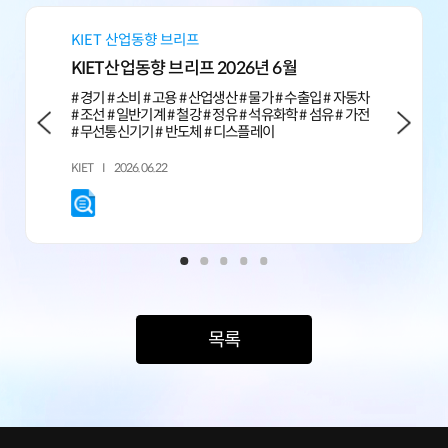
KIET 산업동향 브리프
전문가 경
KIET산업동향 브리프 2026년 6월
제조업 전문
5월 현황과
# 경기 # 소비 # 고용 # 산업생산 # 물가 # 수출입 # 자동차
# 제조업 #
경제전망･통계
KIET
2026.06.22
목록