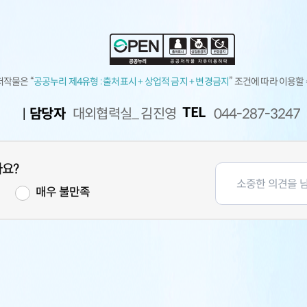
저작물은 “
공공누리 제4유형 :
출처표시 + 상업적 금지 + 변경금지
” 조건에 따라 이용할
TEL
담당자
대외협력실_ 김진영
044-287-3247
나요?
족
매우 불만족