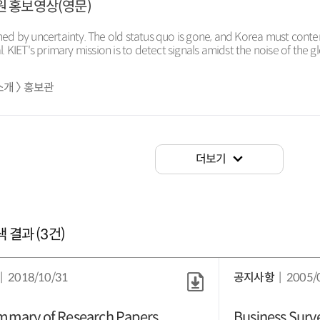
 홍보영상(영문)
efined by uncertainty. The old status quo is gone, and Korea must conte
. KIET's primary mission is to detect signals amidst the noise of the g
 lines to find trends and identify context, and leverage new insights
KIET bridges the government and the private sector to observe the ...
개 〉 홍보관
더보기
 결과 (
3
건)
2018/10/31
공지사항
2005/
mary of Research Papers
Business Surve