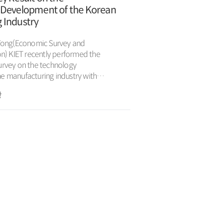
 Development of the Korean
 Industry
 Yong(Economic Survey and
med the
urvey on the technology
e manufacturing industry with
inistry of Commerce, Industry, and
항
y on the technology development is
 second year, and the first survey
. About 1,100 manufacturing firms