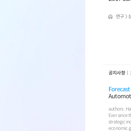
연구 〉 
공지사항
Forecast
Automoti
authors : Hang K
Ever since 
strategic i
economic gr