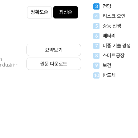
전망
3
정확도순
최신순
리스크 요인
4
중동 전쟁
5
배터리
6
미중 기술 경쟁
7
요약보기
스마트공장
8
원문 다운로드
ndustries
보건
9
반도체
10
Countries