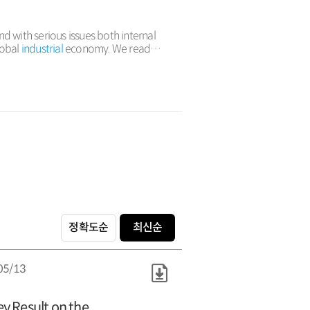
nd with serious issues both internal
lobal
industrial
economy. We read
 to design bespoke
industrial
정확도순
최신순
05/13
y Result on the