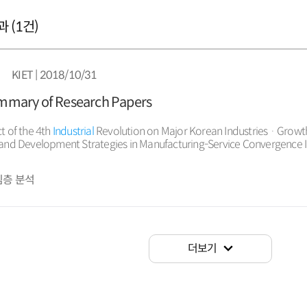
 (
1
건)
KIET | 2018/10/31
mary of Research Papers
t of the 4th
Industrial
Revolution on Major Korean Industries · Growth
and Development Strategies in Manufacturing-Service Convergence I
rporate Restructuring at Small-scale Enterprises · Developing Mid-Long
ast
Models Using Determinants of Exports in Korea: Approaching by 
심층 분석
ng the Renewable Energy ...
더보기