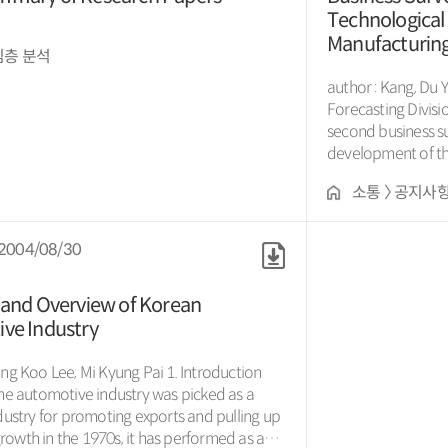
Technological
Manufacturing
심층 분석
author : Kang, Du
Forecasting Division) KIET recently perfor
second business s
development of th
support from the M
소통 〉 공지사
Energy. This surve
performed in every
was two years ago
2004/08/30
answered...
and Overview of Korean
ve Industry
oo Lee, Mi Kyung Pai 1. Introduction
the automotive industry was picked as a
ndustry for promoting exports and pulling up
owth in the 1970s, it has performed as a