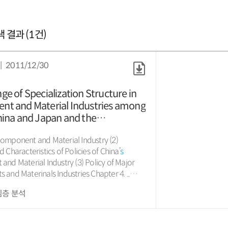
 결과 (
1
건)
2011/12/30
e of Specialization Structure in
t and Material Industries among
hina and Japan and the
n for Korean Policy Issues
f Component and Material Industry (2)
Characteristics of Policies of China’
s
erial Industry (3) Policy of Major
Materinals Industries Chapter 4. ...
ion of Trade and Industry (components and
심층 분석
Codes among Korea, China and Japan (8)
ircumstance for Korea’
s
Investment in
M
&A Activities in Japan References