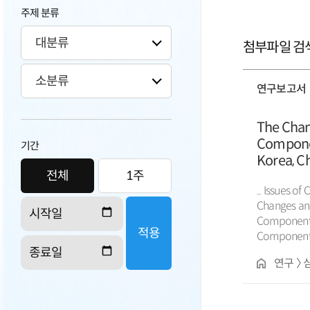
주제 분류
첨부파일 검색
연구보고서
The Chang
Componen
기간
Korea, C
전체
1주
Suggestio
... Issues o
Changes and 
Component and Mat
적용
Components and 
Harmonizat
연구 〉 
materials) 
Arranging C
Japan and