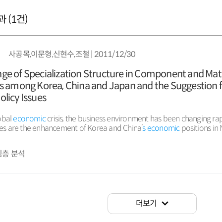
 (
1
건)
사공목,이문형,신현수,조철 | 2011/12/30
ge of Specialization Structure in Component and Mate
es among Korea, China and Japan and the Suggestion 
licy Issues
lobal
economic
crisis, the business environment has been changing rap
es are the enhancement of Korea and China’
s
economic
positions in 
he facilitation ... Korea and Japan have a surplus with China, while Kor
t with Japan. China’
s
strategy for economy growth is currently in a tra
심층 분석
export led to being domestic market ...
더보기