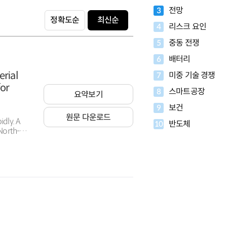
전망
3
정확도순
최신순
리스크 요인
4
중동 전쟁
5
배터리
6
rial
미중 기술 경쟁
7
for
스마트공장
8
요약보기
보건
9
원문 다운로드
idly. A
반도체
10
North-
ea has a
nsition