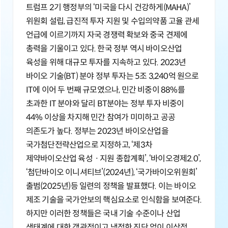
트럼프 2기 행정부의 ‘미국을 다시 건강하게(MAHA)’
위원회 설립, 급진적 투자 지원 및 수입의약품 고율 관세
언급에 이르기까지 자국 경쟁력 확보와 중국 견제에
총력을 기울이고 있다. 한국 정부 역시 바이오산업
육성을 위해 대규모 투자를 지속하고 있다. 2023년
바이오 기술(BT) 분야 정부 투자는 5조 3,240억 원으로
IT에 이어 두 번째 규모였으나, 민간 비중이 88%를
초과한 IT 분야와 달리 BT분야는 정부 투자 비중이
44% 이상을 차지해 민간 참여가 미미하고 공공
의존도가 높다. 정부는 2023년 바이오산업을
국가첨단전략산업으로 지정하고, ‘제3차
제약바이오산업 육성ㆍ지원 종합계획’, ‘바이오경제2.0’,
‘첨단바이오 이니셔티브’(2024년), ‘국가바이오위원회’
출범(2025년)등 일련의 정책을 발표했다. 이는 바이오
제조 기술을 국가안보의 핵심요소로 인식함을 보여준다.
하지만 이러한 정책들은 국내 기술 수준이나 산업
생태계에 대한 객관적이고 냉정한 진단 없이 이상적