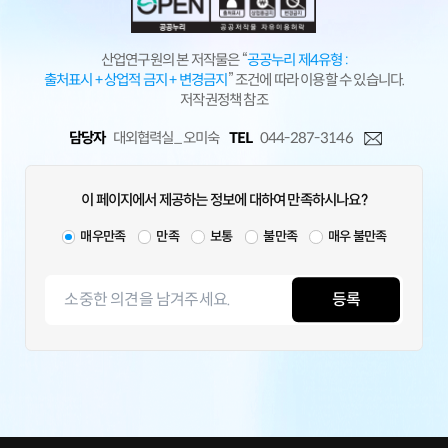
산업연구원의 본 저작물은 “
공공누리 제4유형 :
출처표시 + 상업적 금지 + 변경금지
” 조건에 따라 이용할 수 있습니다.
저작권정책 참조
담당자
대외협력실_ 오미숙
TEL
044-287-3146
이 페이지에서 제공하는 정보에 대하여 만족하시나요?
매우만족
만족
보통
불만족
매우 불만족
등록