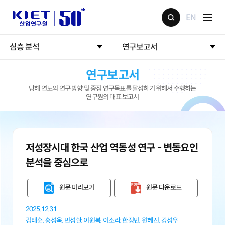
EN
심층 분석
연구보고서
연구보고서
당해 연도의 연구 방향 및 중점 연구목표를 달성하기 위해서 수행하는
연구원의 대표 보고서
저성장시대 한국 산업 역동성 연구 - 변동요인
분석을 중심으로
원문 미리보기
원문 다운로드
2025.12.31
김태훈,
홍성욱,
민성환,
이원복,
이소라,
한정민,
원혜진,
강성우