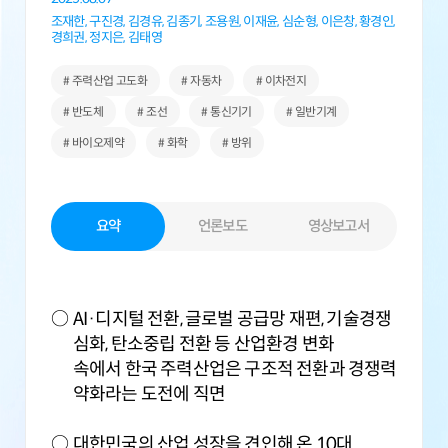
조재한,
구진경,
김경유,
김종기,
조용원,
이재윤,
심순형,
이은창,
황경인,
경희권,
정지은,
김태영
# 주력산업 고도화
# 자동차
# 이차전지
# 반도체
# 조선
# 통신기기
# 일반기계
# 바이오제약
# 화학
# 방위
요약
언론보도
영상보고서
AI·디지털 전환, 글로벌 공급망 재편, 기술경쟁
심화, 탄소중립 전환 등 산업환경 변화
속에서 한국 주력산업은 구조적 전환과 경쟁력
약화라는 도전에 직면
대한민국의 산업 성장을 견인해 온 10대