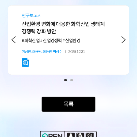
연구보고서
정책자료
산업환경 변화에 대응한 화학산업 생태계
글로벌 경
경쟁력 강화 방안
정밀화학
# 화학산업 # 산업경쟁력 # 산업환경
# 화학 # 
이상원,
조용원,
최동원,
박상수
2025.12.31
이상원
202
목록