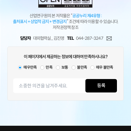
산업연구원의 본 저작물은 “
공공누리 제4유형 :
출처표시 + 상업적 금지 + 변경금지
” 조건에 따라 이용할 수 있습니다.
저작권정책 참조
담당자
대외협력실_ 김진영
TEL
044-287-3247
이 페이지에서 제공하는 정보에 대하여 만족하시나요?
매우만족
만족
보통
불만족
매우 불만족
등록