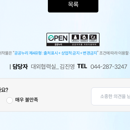
목록
저작물은 “
공공누리 제4유형 :
출처표시 + 상업적 금지 + 변경금지
” 조건에 따라 이용할
TEL
담당자
대외협력실_ 김진영
044-287-3247
나요?
족
매우 불만족