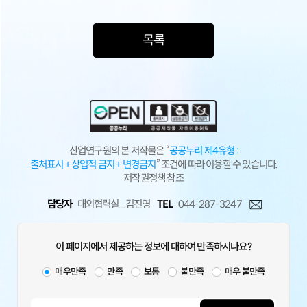
목록
산업연구원의 본 저작물은 “
공공누리 제4유형 :
출처표시 + 상업적 금지 + 변경금지
” 조건에 따라 이용할 수 있습니다.
저작권정책 참조
담당자
대외협력실_ 김진영
TEL
044-287-3247
이 페이지에서 제공하는 정보에 대하여 만족하시나요?
매우만족
만족
보통
불만족
매우 불만족