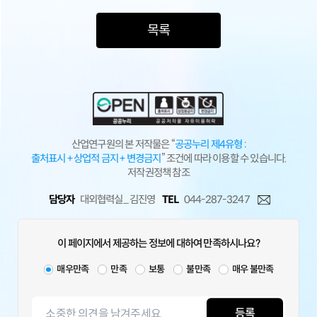
목록
산업연구원의 본 저작물은 “
공공누리 제4유형 :
출처표시 + 상업적 금지 + 변경금지
” 조건에 따라 이용할 수 있습니다.
저작권정책 참조
담당자
대외협력실_ 김진영
TEL
044-287-3247
이 페이지에서 제공하는 정보에 대하여 만족하시나요?
매우만족
만족
보통
불만족
매우 불만족
등록