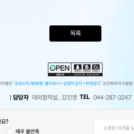
목록
저작물은 “
공공누리 제4유형 :
출처표시 + 상업적 금지 + 변경금지
” 조건에 따라 이용할
TEL
담당자
대외협력실_ 김진영
044-287-3247
나요?
족
매우 불만족