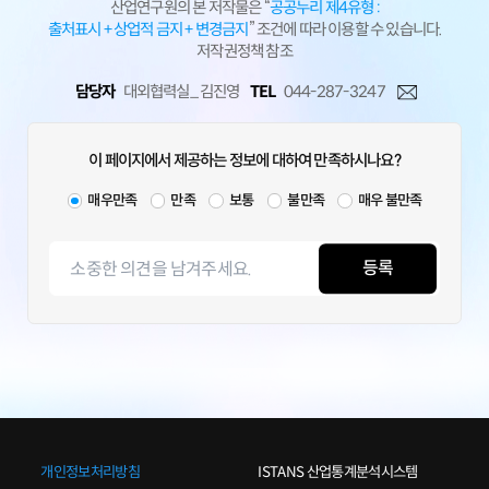
산업연구원의 본 저작물은 “
공공누리 제4유형 :
출처표시 + 상업적 금지 + 변경금지
” 조건에 따라 이용할 수 있습니다.
저작권정책 참조
담당자
대외협력실_ 김진영
TEL
044-287-3247
이 페이지에서 제공하는 정보에 대하여 만족하시나요?
매우만족
만족
보통
불만족
매우 불만족
등록
개인정보처리방침
ISTANS 산업통계분석시스템