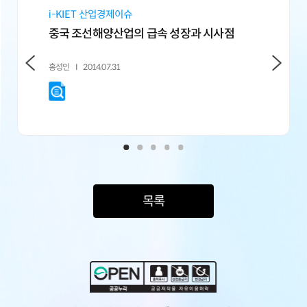
i-KIET 산업경제이슈
i-KIET 
중국 조선해양산업의 급속 성장과 시사점
2014년 
홍성인
2014.07.31
이원교
201
목록