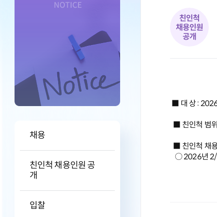
친인척
채용인원
공개
■ 대 상 : 20
■ 친인척 범위 
채용
■ 친인척 채
○ 2026년 2/
친인척 채용인원 공
개
입찰